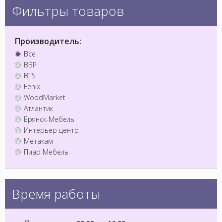
Фильтры товаров
Производитель:
Все
BBP
BTS
Fenix
WoodMarket
Атлантик
Брянск-Мебель
Интерьер центр
Метакам
Пиар Мебель
Время работы