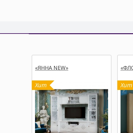
«ЯННА NEW»
«ФЛО
Хит
Хит