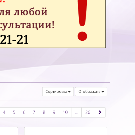
Сортировка
Отображать
4
5
6
7
8
9
10
...
26