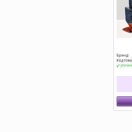
Бренд:
Код това
уточн