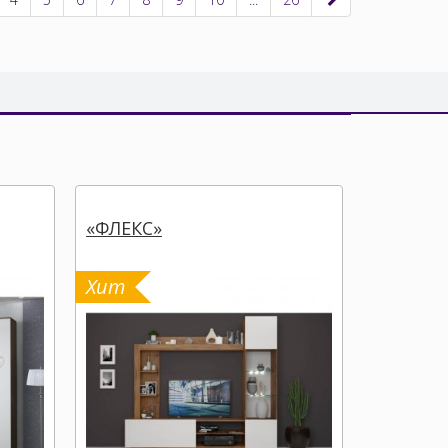
«ФЛЕКС»
« ЙОРК»
Хит
Хит