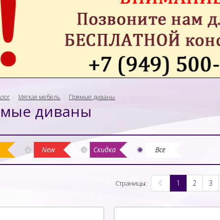
алог
Мягкая мебель
Прямые диваны
мые диваны
New
Скидка
Все
1
2
3
Страницы: