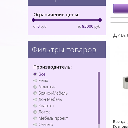
Ограничение цены:
0
83000
от
руб
до
руб
Дива
Фильтры товаров
Производитель:
Все
Fenix
Атлантик
Брянск-Мебель
Дон Мебель
Квартет
Лотос
Мебель проект
Бренд:
Олмеко
Код това