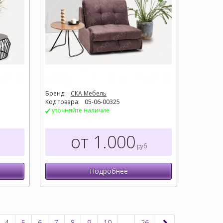
Бренд:
СКА Мебель
Код товара:
05-06-00325
уточняйте наличие
от 1.000
руб
Подробнее
4
5
6
7
8
9
10
...
26