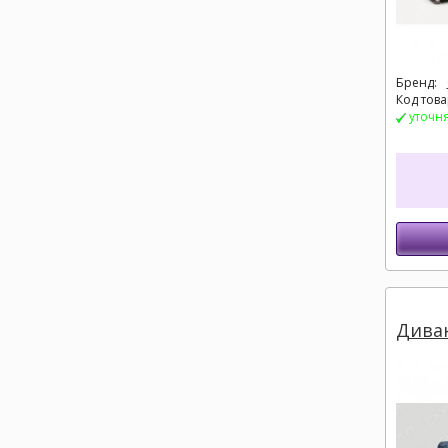
Бренд:
Код това
уточн
Диван