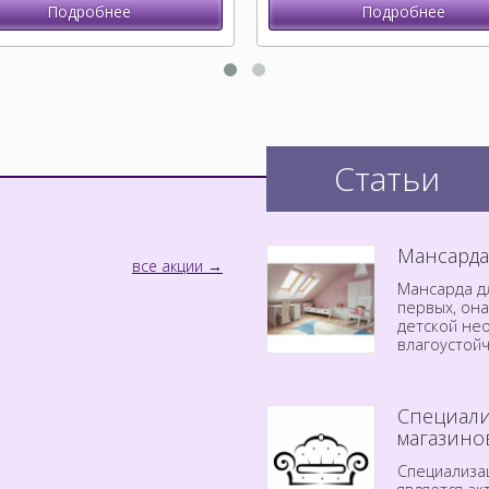
Подробнее
Подробнее
Статьи
Мансарда
все акции
Мансарда дл
первых, он
детской не
влагоустой
Специали
магазино
Специализа