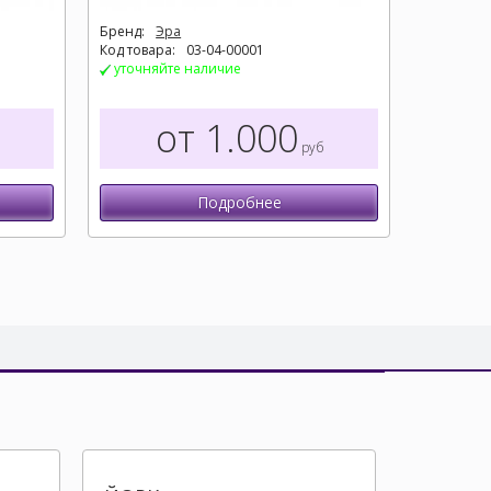
Бренд:
Эра
Код товара:
03-04-00001
уточняйте наличие
от 1.000
руб
Подробнее
Шкаф к