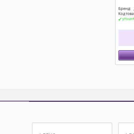
Бренд:
Код това
уточн