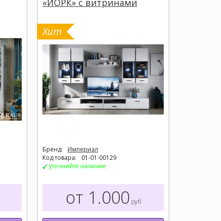
« ЙОРК» с витринами
06.293 
Хит
Хит
Бренд:
Империал
Бренд:
Ол
Код товара:
01-01-00129
Код товара:
уточняйте наличие
уточняйт
от 1.000
о
руб