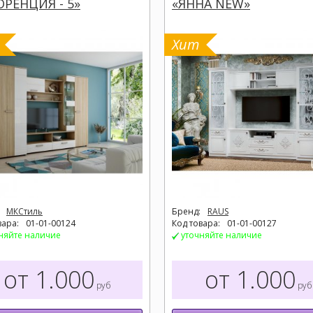
РЕНЦИЯ - 5»
«ЯННА NEW»
Хит
МКСтиль
Бренд:
RAUS
вара:
01-01-00124
Код товара:
01-01-00127
няйте наличие
уточняйте наличие
от 1.000
от 1.000
руб
руб