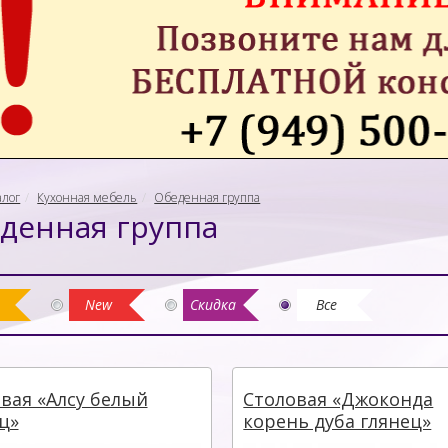
алог
Кухонная мебель
Обеденная группа
денная группа
New
Скидка
Все
вая «Алсу белый
Столовая «Джоконда
ц»
корень дуба глянец»