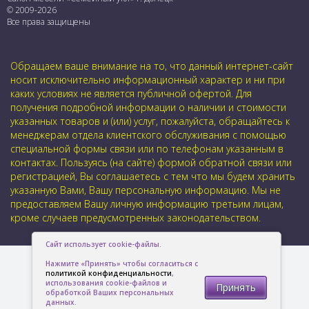
© 2009-2026
Все права защищены
Обращаем ваше внимание на то, что данный интернет-сайт
носит исключительно информационный характер и ни при
каких условиях не является публичной офертой. Для
получения подробной информации о наличии и стоимости
указанных товаров и (или) услуг, пожалуйста, обращайтесь к
менеджерам отдела клиентского обслуживания с помощью
специальной формы связи или по телефонам указанным в
контактах. Пользуясь (на сайте) формой обратной связи или
регистрацией, Вы соглашаетесь с тем что мы будем хранить
указанную Вами, Вашу персональную информацию. Мы не
предоставляем Вашу личную информацию третьим лицам,
кроме случаев предусмотренных законодательством.
Сайт использует cookie-файлы.
Нажмите «Принять» чтобы согласиться с
политикой конфиденциальности
,
использования cookie-файлов и
Принять
обработкой Ваших персональных
данных.