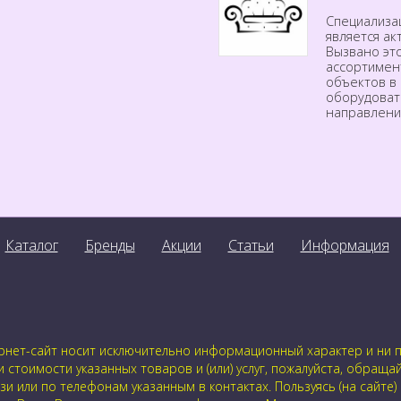
Специализа
является а
Вызвано эт
ассортимен
объектов в 
оборудоват
направлени
Каталог
Бренды
Акции
Статьи
Информация
нет-сайт носит исключительно информационный характер и ни пр
стоимости указанных товаров и (или) услуг, пожалуйста, обраща
 или по телефонам указанным в контактах. Пользуясь (на сайте)