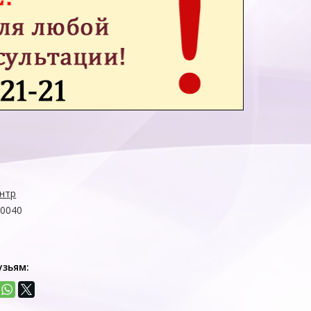
нтр
00040
узьям: