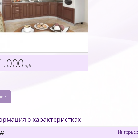
1.000
руб
ние
рмация о характеристках
д:
Интерьер