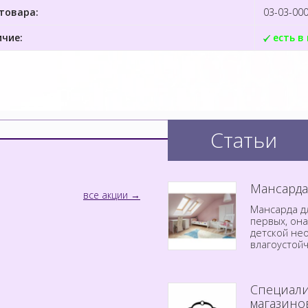
товара:
03-03-00
чие:
есть в
Статьи
Мансарда
все акции
Мансарда дл
первых, он
детской не
влагоустой
Специали
магазино