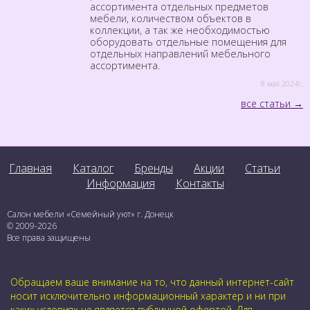
ассортимента отдельных предметов
мебели, количеством объектов в
коллекции, а так же необходимостью
оборудовать отдельные помещения для
отдельных направлений мебельного
ассортимента.
8 мая 2024г.
все статьи
Главная
Каталог
Бренды
Акции
Статьи
Информация
Контакты
Салон мебели «Семейный уют» г. Донецк
© 2009-2026
Все права защищены
Обращаем ваше внимание на то, что данный интернет-сайт
носит исключительно информационный характер и ни при
каких условиях не является публичной офертой. Для