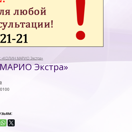
с «КОЛИН МАРИО Экстра»
 МАРИО Экстра»
а
00100
узьям: