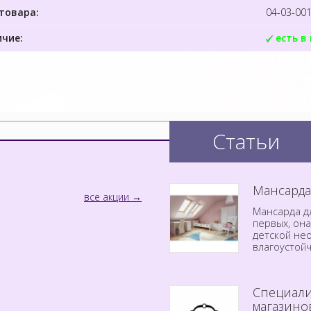
товара:
04-03-00
чие:
есть в
Статьи
Мансарда
все акции
Мансарда дл
первых, он
детской не
влагоустой
Специали
магазино