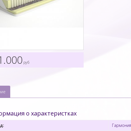
1.000
руб
ние
рмация о характеристках
д:
Гармония