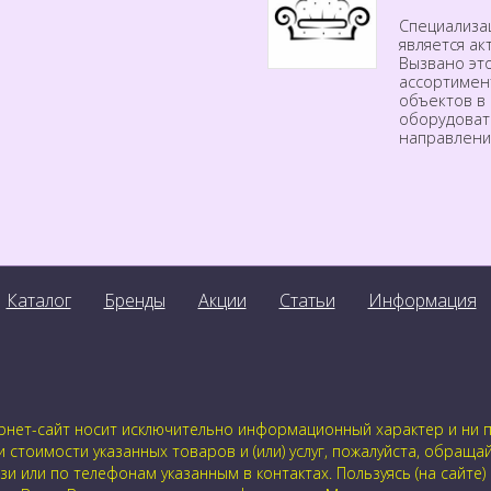
Специализа
является а
Вызвано эт
ассортимен
объектов в 
оборудоват
направлени
Каталог
Бренды
Акции
Статьи
Информация
нет-сайт носит исключительно информационный характер и ни пр
стоимости указанных товаров и (или) услуг, пожалуйста, обраща
 или по телефонам указанным в контактах. Пользуясь (на сайте)