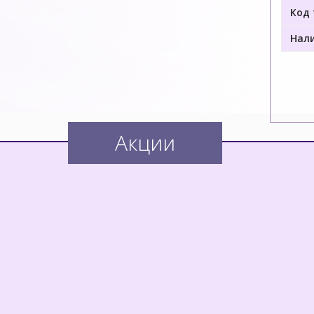
Код 
Нали
Акции