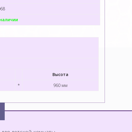
068
 наличии
Высота
*
960 мм
 для детской комнаты