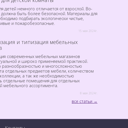
я детей немного отличается от взрослой. Во-
а должна быть более безопасной. Материалы для
обходимо подбирать экологически чистые,
чивые и пожаробезопасные.
15 мая 2024г.
зация и типизация мебельных
в
ция современных мебельных магазинов
ктуальной и широко применяемой практикой.
о разнообразностью и многосложностью
та отдельных предметов мебели, количеством
коллекции, а так же необходимостью
ь отдельные помещения для отдельных
й мебельного ассортимента.
8 мая 2024г.
все статьи
Контакты