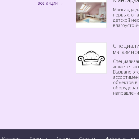
все акции
Мансарда дл
первых, он
детской не
влагоустой
Специали
магазино
Специализа
является а
Вызвано эт
ассортимен
объектов в 
оборудоват
направлени
Каталог
Бренды
Акции
Статьи
Информация