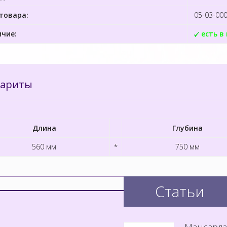
товара:
05-03-00
чие:
есть в
бариты
Длина
Глубина
560 мм
*
750 мм
Статьи
Мансарда