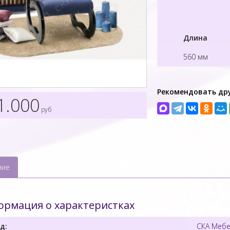
Длина
560 мм
Рекомендовать др
1.000
руб
ние
рмация о характеристках
д:
СКА Мебе