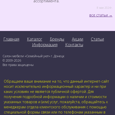
ассортимента.
8 мая 2024г.
все статьи
Главная
Каталог
Бренды
Акции
Статьи
Информация
Контакты
Салон мебели «Семейный уют» г. Донецк
© 2009-2026
Все права защищены
Обращаем ваше внимание на то, что данный интернет-сайт
носит исключительно информационный характер и ни при
каких условиях не является публичной офертой. Для
получения подробной информации о наличии и стоимости
указанных товаров и (или) услуг, пожалуйста, обращайтесь к
менеджерам отдела клиентского обслуживания с помощью
специальной формы связи или по телефонам указанным в