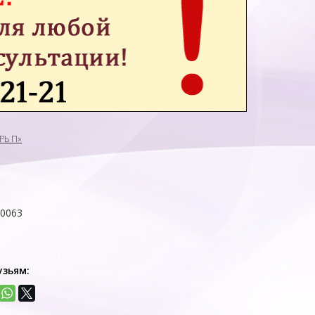
РЬ П»
00063
узьям: