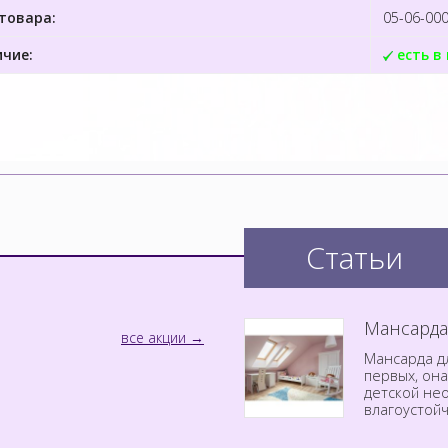
товара:
05-06-00
чие:
есть в
Статьи
Мансарда
все акции
Мансарда дл
первых, он
детской не
влагоустой