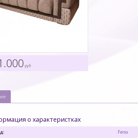
1.000
руб
ние
рмация о характеристках
д:
Fenix