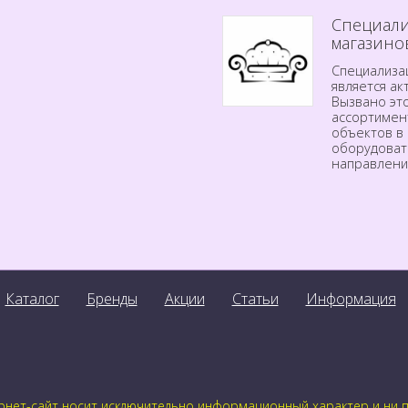
Специали
магазино
Специализа
является а
Вызвано эт
ассортимен
объектов в 
оборудоват
направлени
Каталог
Бренды
Акции
Статьи
Информация
нет-сайт носит исключительно информационный характер и ни пр