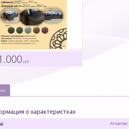
1.000
руб
ние
рмация о характеристках
д:
Атлантик