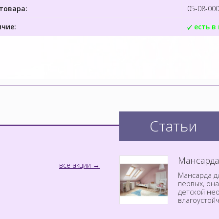
товара:
05-08-00
чие:
есть в
Статьи
Мансарда
все акции
Мансарда дл
первых, он
детской не
влагоустой