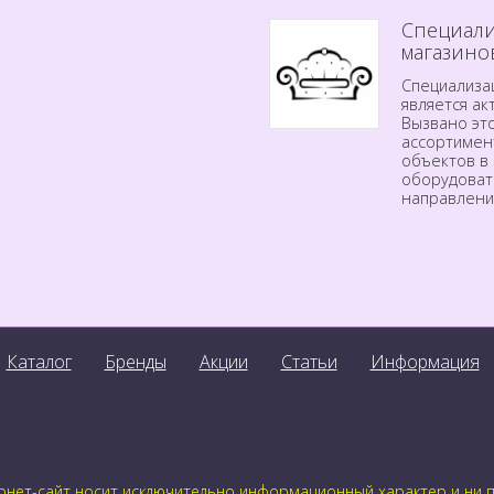
Специали
магазино
Специализа
является а
Вызвано эт
ассортимен
объектов в 
оборудоват
направлени
Каталог
Бренды
Акции
Статьи
Информация
нет-сайт носит исключительно информационный характер и ни пр