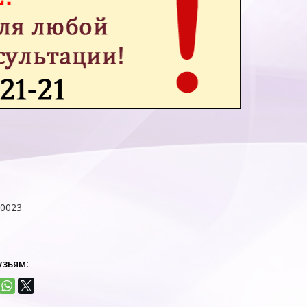
00023
узьям: