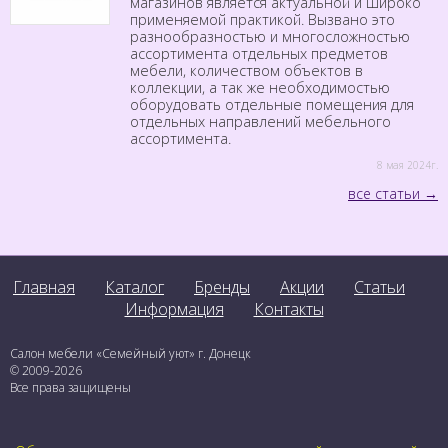
магазинов является актуальной и широко
применяемой практикой. Вызвано это
разнообразностью и многосложностью
ассортимента отдельных предметов
мебели, количеством объектов в
коллекции, а так же необходимостью
оборудовать отдельные помещения для
отдельных направлений мебельного
ассортимента.
8 мая 2024г.
все статьи
Главная
Каталог
Бренды
Акции
Статьи
Информация
Контакты
Салон мебели «Семейный уют» г. Донецк
© 2009-2026
Все права защищены